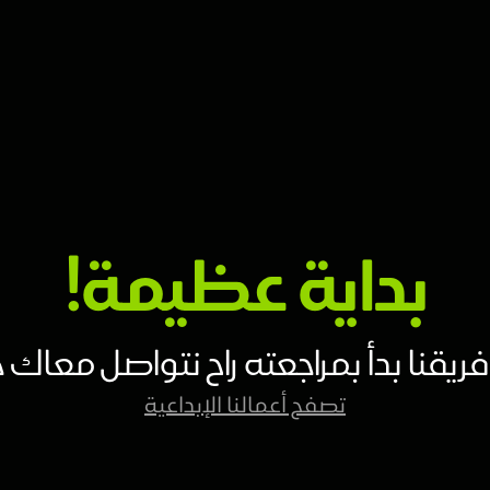
بداية عظيمة!
ا بدأ بمراجعته راح نتواصل معاك خلال 48 ساع
تصفح أعمالنا الإبداعية